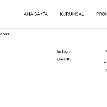
ANA SAYFA
KURUMSAL
PROJ
eters.
Hakkımızda
Ekip
Instagram
I
LinkedIn
H
İl