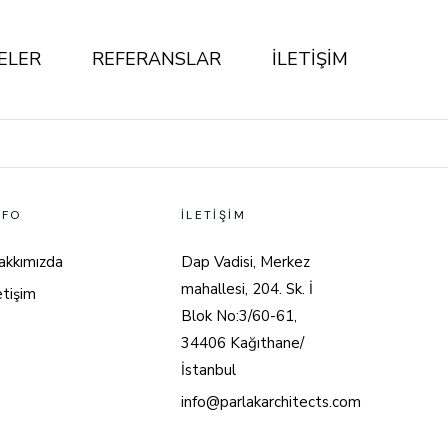
ELER
REFERANSLAR
İLETİŞİM
NFO
İLETIŞIM
akkımızda
Dap Vadisi, Merkez
mahallesi, 204. Sk. İ
etişim
Blok No:3/60-61,
34406 Kağıthane/
İstanbul
info@parlakarchitects.com