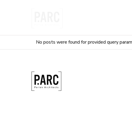
Skip
to
the
content
No posts were found for provided query param