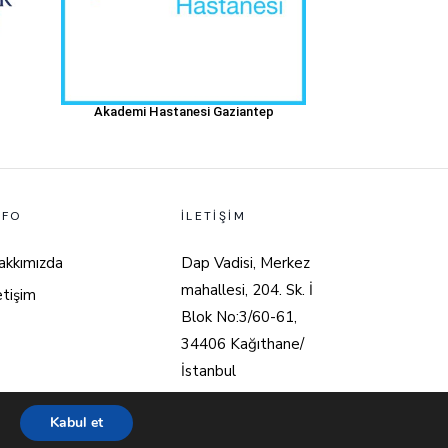
Akademi Hastanesi Gaziantep
NFO
İLETIŞIM
akkımızda
Dap Vadisi, Merkez
mahallesi, 204. Sk. İ
etişim
Blok No:3/60-61,
34406 Kağıthane/
İstanbul
info@parlakarchitects.com
Kabul et