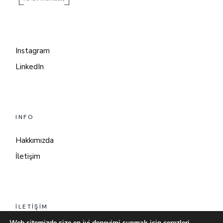
Instagram
LinkedIn
INFO
Hakkımızda
İletişim
İLETIŞIM
Web sitemizde size en iyi deneyimi sunmak için çerezleri