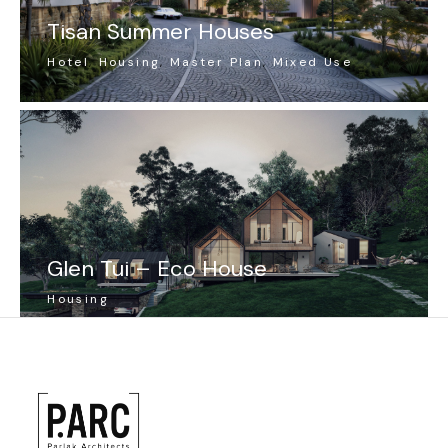
Tisan Summer Houses
Hotel
Housing
Master Plan
Mixed Use
Glen Tui – Eco House
Housing